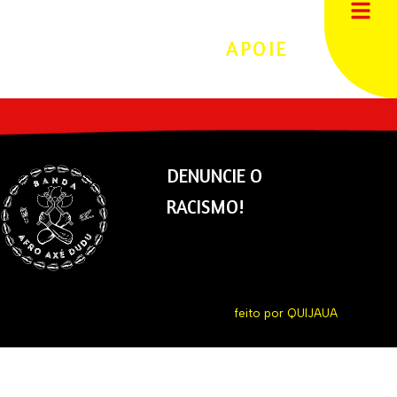
APOIE
DENUNCIE O
RACISMO!
feito por
QUIJAUA