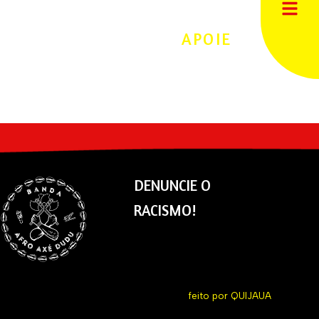
APOIE
DENUNCIE O
RACISMO!
feito por
QUIJAUA