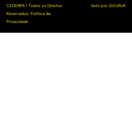
CEDENPA | Todos os Direitos
feito por
QUIJAUA
Reservados.
Política de
Privacidade