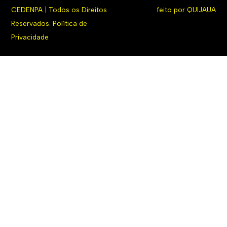
CEDENPA | Todos os Direitos
feito por
QUIJAUA
Reservados.
Política de
Privacidade