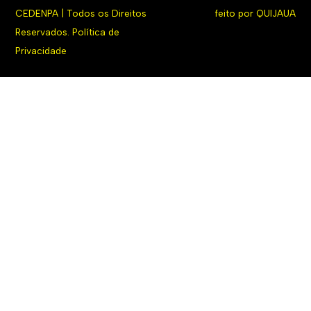
CEDENPA | Todos os Direitos
feito por
QUIJAUA
Reservados.
Política de
Privacidade