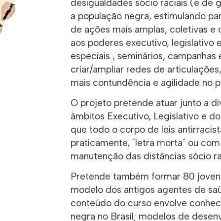
desigualdades sócio raciais (e de
a população negra, estimulando pa
de ações mais amplas, coletivas e q
aos poderes executivo, legislativo e
especiais , seminários, campanhas 
criar/ampliar redes de articulaçõe
mais contundência e agilidade no p
O projeto pretende atuar junto a di
âmbitos Executivo, Legislativo e do
que todo o corpo de leis antirracis
praticamente, ´letra morta´ ou com 
manutenção das distâncias sócio ra
Pretende também formar 80 jovens
modelo dos antigos agentes de saú
conteúdo do curso envolve conheci
negra no Brasil; modelos de desenv